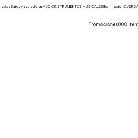
clados
Bajos
Mezcladoras
AUDIO
INSTRUMENTOS MUSICALES
Iluminación
CUERD
Promociones
0
0
0
ite