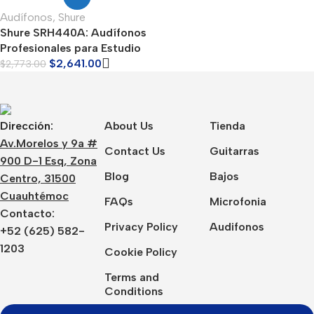
Audífonos
,
Shure
Shure SRH440A: Audífonos
Profesionales para Estudio
$
2,641.00
$
2,773.00
Dirección:
About Us
Tienda
Av.Morelos y 9a #
Contact Us
Guitarras
900 D-1 Esq, Zona
Blog
Bajos
Centro, 31500
Cuauhtémoc
FAQs
Microfonia
Contacto:
Privacy Policy
Audifonos
+52 (625) 582-
1203
Cookie Policy
Terms and
Conditions