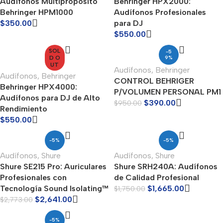
Audífonos Multipropósito
Behringer HPX2000:
Behringer HPM1000
Audífonos Profesionales
$
350.00
para DJ
$
550.00
SOL
-5
D O
9%
UT
Audífonos
,
Behringer
Audífonos
,
Behringer
CONTROL BEHRIGER
Behringer HPX4000:
P/VOLUMEN PERSONAL PM1
Audífonos para DJ de Alto
$
390.00
$
950.00
Rendimiento
$
550.00
-5%
-5%
Audífonos
,
Shure
Audífonos
,
Shure
Shure SE215 Pro: Auriculares
Shure SRH240A: Audífonos
Profesionales con
de Calidad Profesional
Tecnología Sound Isolating™
$
1,665.00
$
1,750.00
$
2,641.00
$
2,773.00
-5%