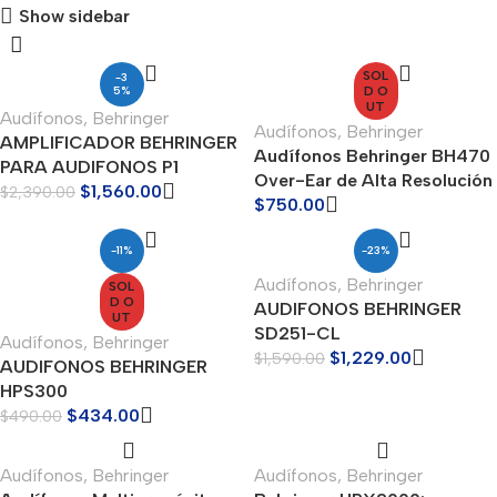
Show sidebar
SOL
-3
5%
D O
UT
Audífonos
,
Behringer
Audífonos
,
Behringer
AMPLIFICADOR BEHRINGER
Audífonos Behringer BH470
PARA AUDIFONOS P1
Over-Ear de Alta Resolución
$
1,560.00
$
2,390.00
$
750.00
-11%
-23%
Audífonos
,
Behringer
SOL
D O
AUDIFONOS BEHRINGER
UT
SD251-CL
Audífonos
,
Behringer
$
1,229.00
$
1,590.00
AUDIFONOS BEHRINGER
HPS300
$
434.00
$
490.00
Audífonos
,
Behringer
Audífonos
,
Behringer