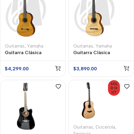
Guitarras
,
Yamaha
Guitarras
,
Yamaha
Guitarra Clásica
Guitarra Clásica
Yamaha C40
Yamaha C40M
$
4,299.00
$
3,890.00
SOL
D O
UT
Guitarras
,
Docerola
,
Segovia