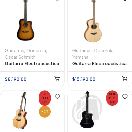
Guitarras
,
Docerola
,
Guitarras
,
Docerola
,
Oscar Schmith
Yamaha
Guitarra Electroacústica
Guitarra Electroacústica
Docerola Oscar Schmith
Docerola Yamaha
OD312CETS
APX700II12NT
$
8,190.00
$
15,190.00
SOL
SOL
D O
D O
UT
UT
HOT