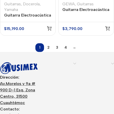
Guitarras
,
Docerola
,
GEWA
,
Guitarras
Yamaha
Guitarra Electroacústica
Guitarra Electroacústica
GEWA PSS10198
Docerola Yamaha
CPX700II12NT
$
15,190.00
$
3,790.00
1
2
3
4
→
Dirección:
Av.Morelos y 9a #
900 D-1 Esq, Zona
Centro, 31500
Cuauhtémoc
Contacto: