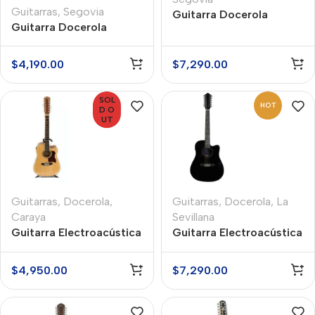
Guitarras
,
Segovia
Guitarra Docerola
Guitarra Docerola
Electroacústica Segovia
Electroacústica Segovia
SGFM18SD12
SGC12BK
$
4,190.00
$
7,290.00
SOL
HOT
D O
UT
Guitarras
,
Docerola
,
Guitarras
,
Docerola
,
La
Caraya
Sevillana
Guitarra Electroacústica
Guitarra Electroacústica
Docerola Caraya F-
Docerola La Sevillana
66012EQCN
TX-1200CEQBK
$
4,950.00
$
7,290.00