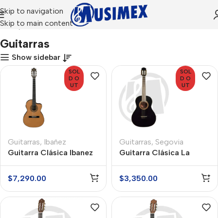
Skip to navigation
Skip to main content
Inicio
Guitarras
Guitarras
Show sidebar
SOL
SOL
D O
D O
UT
UT
Guitarras
,
Ibañez
Guitarras
,
Segovia
Guitarra Clásica Ibanez
Guitarra Clásica La
GA5TCEAM
Sevillana A23BK
$
7,290.00
$
3,350.00