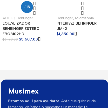
-11%
AUDIO
,
Behringer
Behringer
,
Microfonía
EQUALIZADOR
INTERFAZ BEHRINGER
BEHRINGER ESTERO
UM-2
FBQ3102HD
$
1,350.00
$
5,507.00
$
6,190.00
Musimex
Estamos aquí para ayudarte.
Ante cualquier duda,
llámanos, visítanos o mándanos un mensaje: te