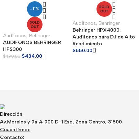
SOLD
-11%
OUT
SOLD
Audífonos
,
Behringer
OUT
Behringer HPX4000:
Audífonos
,
Behringer
Audífonos para DJ de Alto
AUDIFONOS BEHRINGER
Rendimiento
HPS300
$
550.00
$
434.00
$
490.00
Dirección:
Av.Morelos y 9a # 900 D-1 Esq, Zona Centro, 31500
Cuauhtémoc
Contacto: