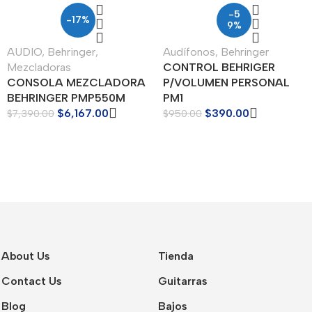
-5
-17%
9%
AUDIO
,
Behringer
,
Audífonos
,
Behringer
Mezcladoras
CONTROL BEHRIGER
CONSOLA MEZCLADORA
P/VOLUMEN PERSONAL
BEHRINGER PMP550M
PM1
$
6,167.00
$
390.00
$
7,390.00
$
950.00
About Us
Tienda
Contact Us
Guitarras
Blog
Bajos