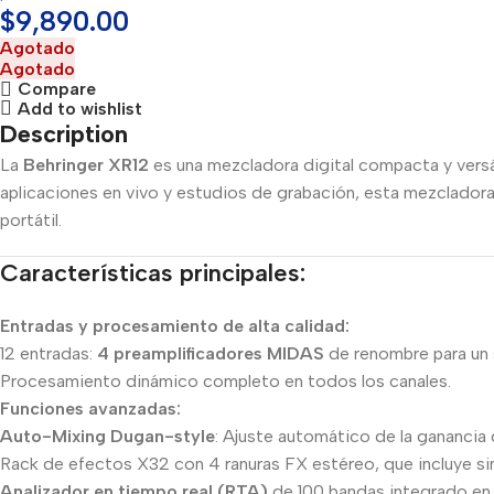
$
9,890.00
Agotado
Agotado
Compare
Add to wishlist
Description
La
Behringer XR12
es una mezcladora digital compacta y versá
aplicaciones en vivo y estudios de grabación, esta mezclador
portátil.
Características principales:
Entradas y procesamiento de alta calidad:
12 entradas:
4 preamplificadores MIDAS
de renombre para un s
Procesamiento dinámico completo en todos los canales.
Funciones avanzadas:
Auto-Mixing Dugan-style
: Ajuste automático de la ganancia
Rack de efectos X32 con 4 ranuras FX estéreo, que incluye s
Analizador en tiempo real (RTA)
de 100 bandas integrado en 