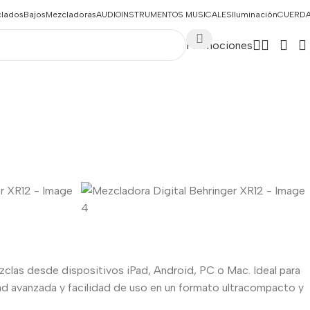
clados
Bajos
Mezcladoras
AUDIO
INSTRUMENTOS MUSICALES
Iluminación
CUERD
Promociones
zclas desde dispositivos iPad, Android, PC o Mac. Ideal para
d avanzada y facilidad de uso en un formato ultracompacto y