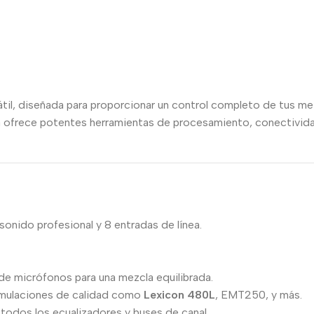
til, diseñada para proporcionar un control completo de tus me
a ofrece potentes herramientas de procesamiento, conectivida
onido profesional y 8 entradas de línea.
 de micrófonos para una mezcla equilibrada.
imulaciones de calidad como
Lexicon 480L
, EMT250, y más.
todos los ecualizadores y buses de canal.