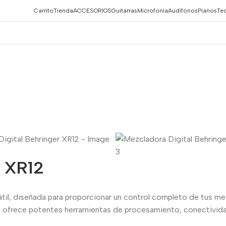
Carrito
Tienda
ACCESORIOS
Guitarras
Microfonía
Audífonos
Pianos
Te
r XR12
til, diseñada para proporcionar un control completo de tus me
a ofrece potentes herramientas de procesamiento, conectivida