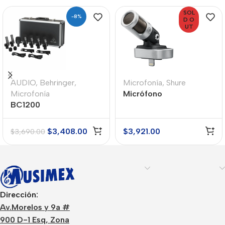
SOL
-8%
D O
UT
AUDIO
,
Behringer
,
Microfonía
,
Shure
Microfonía
Micrófono
BC1200
Condensador Shure
MV88: Digital Estéreo
$
3,408.00
$
3,921.00
$
3,690.00
Dirección:
Av.Morelos y 9a #
900 D-1 Esq, Zona