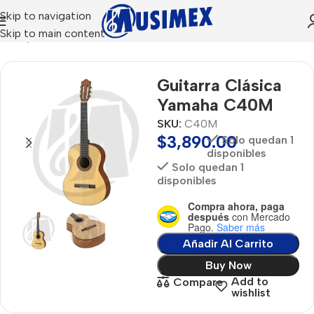
Skip to navigation
Skip to main content
Inicio
Yamaha
Guitarra Clásica
Yamaha C40M
SKU:
C40M
$
3,890.00
Solo quedan 1
disponibles
Solo quedan 1
disponibles
Compra ahora, paga
después
con Mercado
Pago.
Saber más
Añadir Al Carrito
Buy Now
Add to
Compare
wishlist