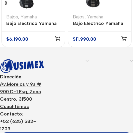
Bajos
,
Yamaha
Bajos
,
Yamaha
Bajo Electrico Yamaha
Bajo Electrico Yamaha
TRBX174BL
TRBX305 BL Negro 5
Cuerdas
$
6,190.00
$
11,990.00
Dirección:
Av.Morelos y 9a #
900 D-1 Esq, Zona
Centro, 31500
Cuauhtémoc
Contacto:
+52 (625) 582-
1203