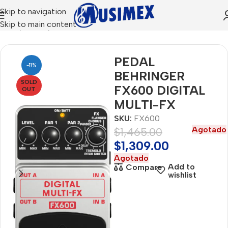
Skip to navigation
Skip to main content
Inicio
AUDIO
PEDALES PARA GUITARRA Y BAJO
PEDAL
-11%
BEHRINGER
SOLD
FX600 DIGITAL
OUT
MULTI-FX
SKU:
FX600
Agotado
$
1,465.00
$
1,309.00
Agotado
Add to
Compare
wishlist