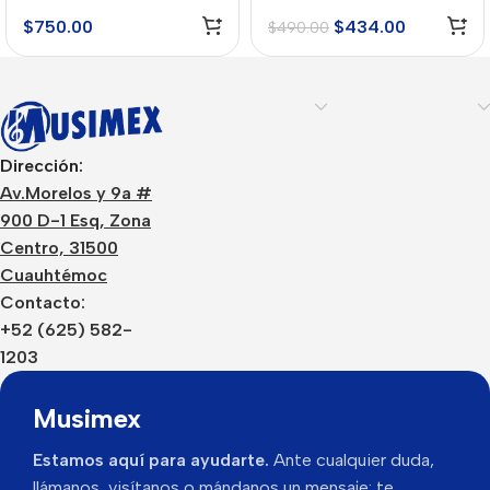
$
750.00
$
434.00
$
490.00
Dirección:
Av.Morelos y 9a #
900 D-1 Esq, Zona
Centro, 31500
Cuauhtémoc
Contacto:
+52 (625) 582-
1203
Musimex
Estamos aquí para ayudarte.
Ante cualquier duda,
llámanos, visítanos o mándanos un mensaje: te