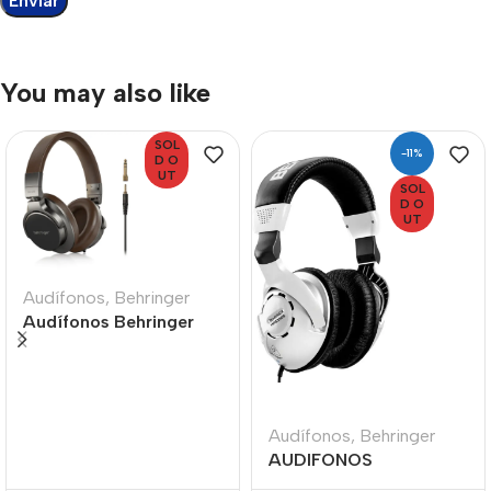
You may also like
SOL
-11%
D O
UT
SOL
D O
UT
Audífonos
,
Behringer
Audífonos Behringer
BH470 Over-Ear de
Alta Resolución
Audífonos
,
Behringer
AUDIFONOS
BEHRINGER HPS300