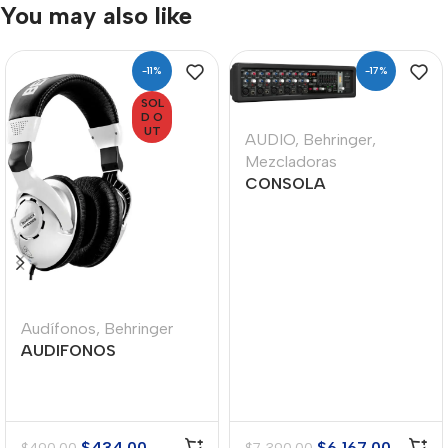
You may also like
-11%
-17%
SOL
D O
UT
AUDIO
,
Behringer
,
Mezcladoras
CONSOLA
MEZCLADORA
BEHRINGER PMP550M
Audífonos
,
Behringer
AUDIFONOS
BEHRINGER HPS300
$
434.00
$
6,167.00