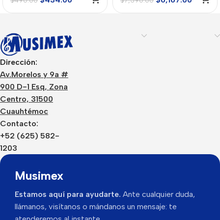
$
490.00
$
7,390.00
Dirección:
Av.Morelos y 9a #
900 D-1 Esq, Zona
Centro, 31500
Cuauhtémoc
Contacto:
+52 (625) 582-
1203
Musimex
Estamos aquí para ayudarte.
Ante cualquier duda,
llámanos, visítanos o mándanos un mensaje: te
atenderemos al instante.