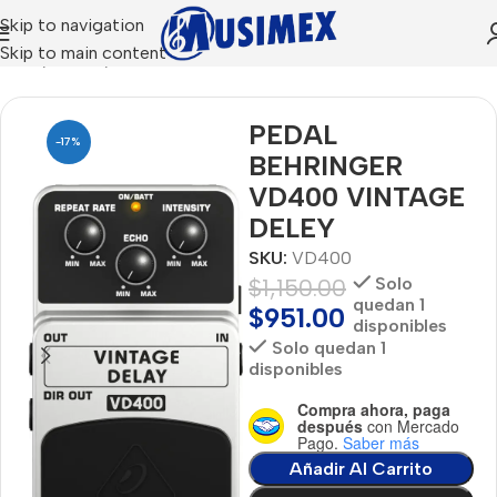
Skip to navigation
Skip to main content
Inicio
AUDIO
PEDALES PARA GUITARRA Y BAJO
PEDAL
-17%
BEHRINGER
VD400 VINTAGE
DELEY
SKU:
VD400
$
1,150.00
Solo
quedan 1
$
951.00
disponibles
Solo quedan 1
disponibles
Compra ahora, paga
después
con Mercado
Pago.
Saber más
Añadir Al Carrito