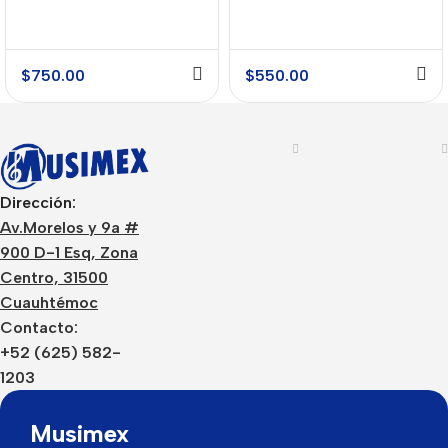
$
750.00
$
550.00
Dirección:
Av.Morelos y 9a #
900 D-1 Esq, Zona
Centro, 31500
Cuauhtémoc
Contacto:
+52 (625) 582-
1203
Musimex