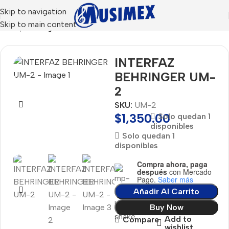
Skip to navigation
Skip to main content
Inicio
Behringer
INTERFAZ
BEHRINGER UM-
2
SKU:
UM-2
$
1,350.00
Solo quedan 1
disponibles
Solo quedan 1
disponibles
Compra ahora, paga
después
con Mercado
Pago.
Saber más
Añadir Al Carrito
Buy Now
Add to
Compare
wishlist