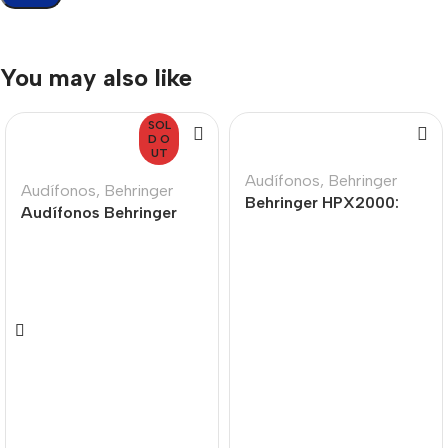
You may also like
SOL
D O
UT
Audífonos
,
Behringer
Audífonos
,
Behringer
Behringer HPX2000:
Audífonos Behringer
Audífonos
BH470 Over-Ear de
Profesionales para DJ
Alta Resolución