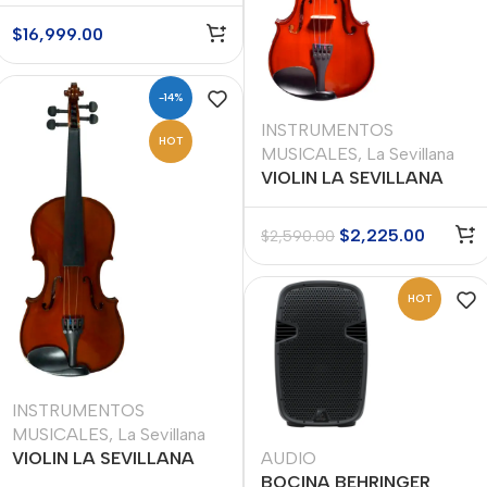
Takamine GD30CENAT
$
16,999.00
-14%
INSTRUMENTOS
HOT
MUSICALES
,
La Sevillana
VIOLIN LA SEVILLANA
MOD. DLX-LSV44MAR
$
2,225.00
$
2,590.00
HOT
INSTRUMENTOS
MUSICALES
,
La Sevillana
VIOLIN LA SEVILLANA
AUDIO
MOD. DLX-LSV34MAA
BOCINA BEHRINGER