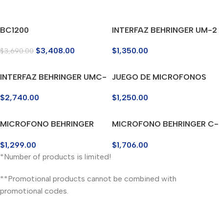
BC1200
INTERFAZ BEHRINGER UM-2
Audífonos de Calidad Profesional
Shure SRH240A $1,665 MXN
$
3,408.00
$
1,350.00
$
3,690.00
Agregar al carrito
INTERFAZ BEHRINGER UMC-
JUEGO DE MICROFONOS
202HD
BEHRINGER MOD XM1800
$
2,740.00
$
1,250.00
MICROFONO BEHRINGER
MICROFONO BEHRINGER C-
BX2020
1
$
1,299.00
$
1,706.00
*Number of products is limited!
**Promotional products cannot be combined with
promotional codes.