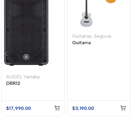
Guitarras
,
Segovia
Guitarra
Electroacústica
Segovia SGF238CEWH
AUDIO
,
Yamaha
DBR12
$
17,990.00
$
3,190.00