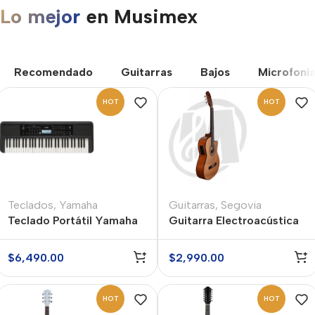
Lo mejor
en Musimex
RECOMENDADO
Recomendado
Guitarras
Bajos
Microfoni
HOT
HOT
Teclados
,
Yamaha
Guitarras
,
Segovia
Teclado Portátil Yamaha
Guitarra Electroacústica
PSR-E383
Segovia SGC209CE
$
6,490.00
$
2,990.00
HOT
HOT