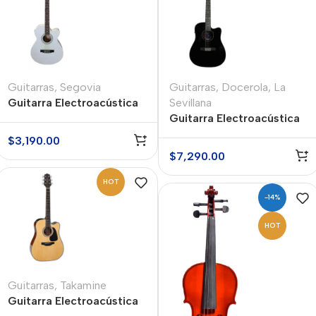
Guitarras
,
Segovia
Guitarras
,
Docerola
,
La
Guitarra Electroacústica
Sevillana
Segovia SGF238CEWH
Guitarra Electroacústica
Docerola La Sevillana
$
3,190.00
TX-1200CEQBK
$
7,290.00
HOT
-14%
HOT
Guitarras
,
Takamine
Guitarra Electroacústica