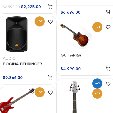
MOD. PK115A
$
2,225.00
$
2,590.00
$
6,696.00
HOT
HOT
GUITARRA
AUDIO
ELECTROACUSTICA
BOCINA BEHRINGER
TRES PINOS, CAFE
$
4,990.00
MOD B115D
TRANSPARENTE MOD
TPCES-0600 BR
$
9,866.00
-6%
HOT
HOT