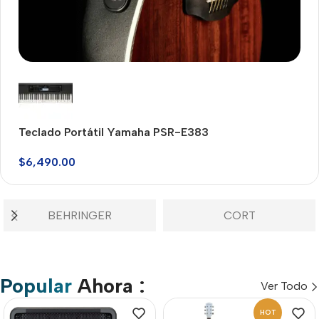
Ovation Celebrity
$14,220.00 MXN
Teclado Portátil Yamaha PSR-E383
V
Buy Now
$
6,490.00
$
2
BEHRINGER
CORT
Popular
Ahora :
Ver Todo
HOT