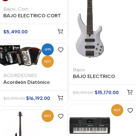
Bajos
,
Cort
BAJO ELECTRICO CORT
MODELO ACTION BASS
V PLUS TR DE 5
$
5,490.00
CUERDAS
-24%
HOT
Bajos
ACORDEONES
BAJO ELECTRICO
Acordeón Diatónico
YAMAHA MODELO
Hohner A4840 Panther
TRBX-505 TLW
$
15,170.00
$
16,190.00
Fa-Sib-Mib – Negro
$
16,192.00
$
21,290.00
HOT
HOT