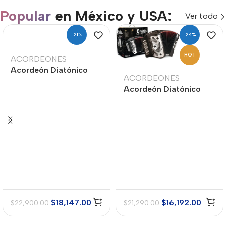
Popular
en México y USA:
Ver todo
-21%
-24%
HOT
ACORDEONES
Acordeón Diatónico
ACORDEONES
Hohner A48231
Acordeón Diatónico
Compadre Sol-Do-Fa –
Hohner A4840 Panther
Blanco con Funda
Fa-Sib-Mib – Negro
$
18,147.00
$
16,192.00
$
22,900.00
$
21,290.00