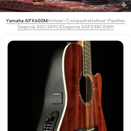
Yamaha APX600M
Hohner-Compadre
Hohner-Panther
Segovia SGC209CE
Segovia SGF238CEWH