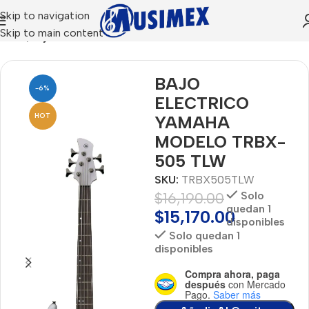
Skip to navigation
Skip to main content
Inicio
Bajos
BAJO
-6%
ELECTRICO
HOT
YAMAHA
MODELO TRBX-
505 TLW
SKU:
TRBX505TLW
$
16,190.00
Solo
quedan 1
$
15,170.00
disponibles
Solo quedan 1
disponibles
Compra ahora, paga
después
con Mercado
Pago.
Saber más