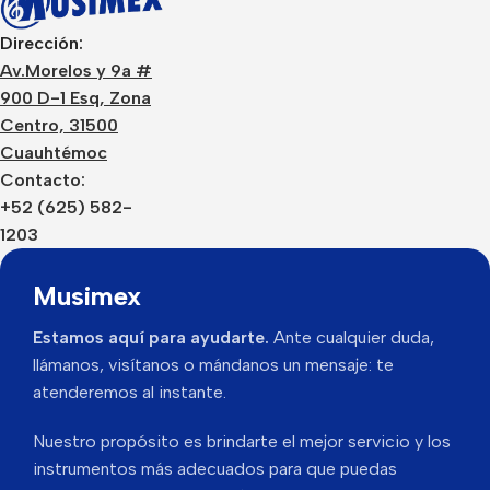
Dirección:
Av.Morelos y 9a #
900 D-1 Esq, Zona
Centro, 31500
Cuauhtémoc
Contacto:
+52 (625) 582-
1203
Musimex
Estamos aquí para ayudarte.
Ante cualquier duda,
llámanos, visítanos o mándanos un mensaje: te
atenderemos al instante.
Nuestro propósito es brindarte el mejor servicio y los
instrumentos más adecuados para que puedas