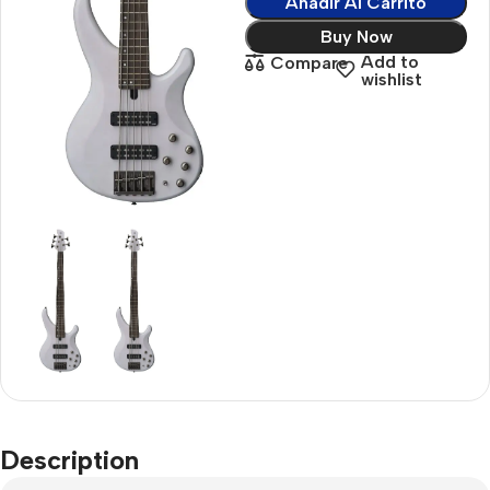
Añadir Al Carrito
Buy Now
Add to
Compare
wishlist
Description