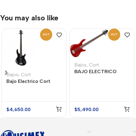
You may also like
HOT
HOT
Bajos
,
Cort
BAJO ELECTRICO
Bajos
,
Cort
CORT MODELO
Bajo Electrico Cort
ACTION BASS V PLUS
Action Bass Plus
TR DE 5 CUERDAS
$
4,650.00
$
5,490.00