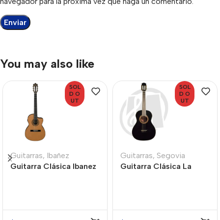
navegador para la próxima vez que haga un comentario.
You may also like
SOL
SOL
D O
D O
UT
UT
Guitarras
,
Ibañez
Guitarras
,
Segovia
Guitarra Clásica Ibanez
Guitarra Clásica La
GA5TCEAM
Sevillana A23BK