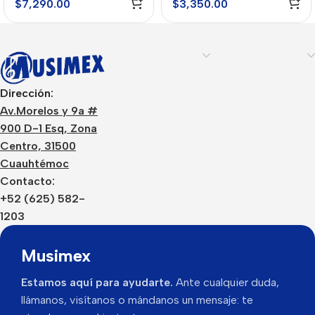
$
7,290.00
$
3,350.00
Dirección:
Av.Morelos y 9a #
900 D-1 Esq, Zona
Centro, 31500
Cuauhtémoc
Contacto:
+52 (625) 582-
1203
Musimex
Estamos aquí para ayudarte.
Ante cualquier duda,
llámanos, visítanos o mándanos un mensaje: te