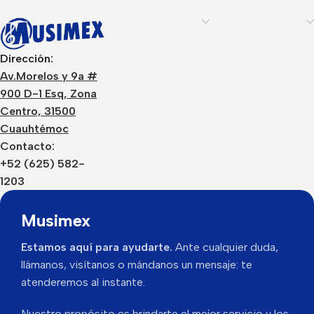
Dirección:
Av.Morelos y 9a #
900 D-1 Esq, Zona
Centro, 31500
Cuauhtémoc
Contacto:
+52 (625) 582-
1203
Musimex
Estamos aquí para ayudarte.
Ante cualquier duda,
llámanos, visítanos o mándanos un mensaje: te
atenderemos al instante.
Nuestro propósito es brindarte el mejor servicio y los