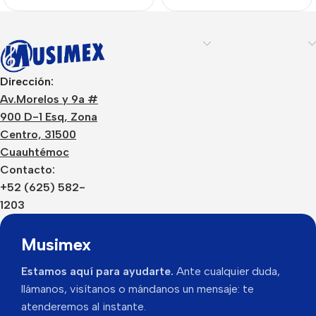
Dirección:
Av.Morelos y 9a #
900 D-1 Esq, Zona
Centro, 31500
Cuauhtémoc
Contacto:
+52 (625) 582-
1203
Musimex
Estamos aquí para ayudarte.
Ante cualquier duda,
llámanos, visítanos o mándanos un mensaje: te
atenderemos al instante.