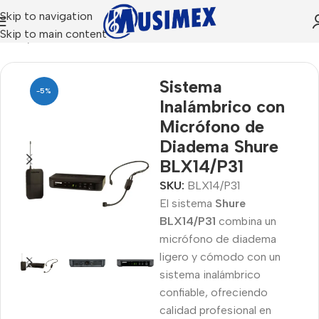
Skip to navigation
Skip to main content
Inicio
Shure
Sistema
-5%
Inalámbrico con
Micrófono de
Diadema Shure
BLX14/P31
SKU:
BLX14/P31
El sistema
Shure
BLX14/P31
combina un
micrófono de diadema
ligero y cómodo con un
sistema inalámbrico
confiable, ofreciendo
calidad profesional en