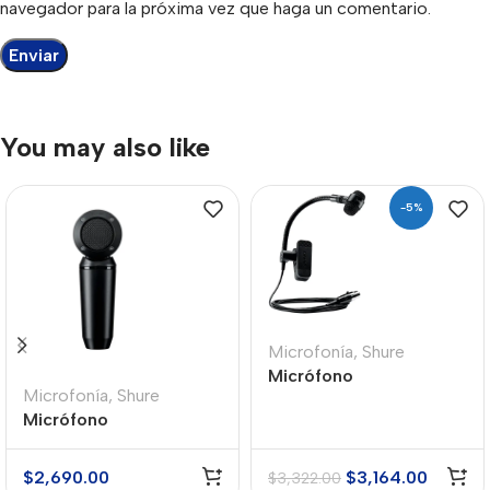
navegador para la próxima vez que haga un comentario.
You may also like
-5%
Microfonía
,
Shure
Micrófono
Microfonía
,
Shure
Condensador Shure
Micrófono
PGA98H-TQG
Condensador Shure
PGA181
$
2,690.00
$
3,164.00
$
3,322.00