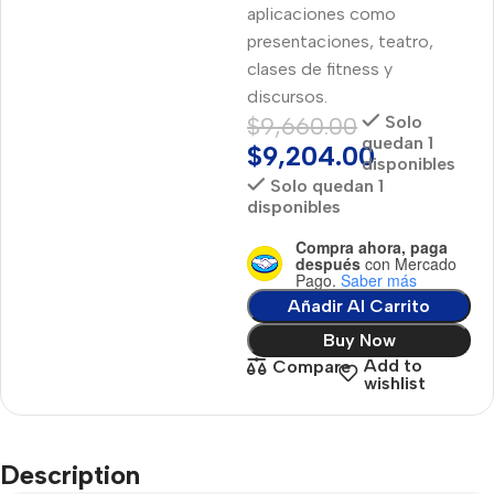
aplicaciones como
presentaciones, teatro,
clases de fitness y
discursos.
$
9,660.00
Solo
quedan 1
$
9,204.00
disponibles
Solo quedan 1
disponibles
Compra ahora, paga
después
con Mercado
Pago.
Saber más
Añadir Al Carrito
Buy Now
Add to
Compare
wishlist
Description