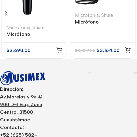
Microfonía
,
Shure
Micrófono
Microfonía
,
Shure
Condensador Shure
Micrófono
PGA98H-TQG
Condensador Shure
PGA181
$
2,690.00
$
3,164.00
$
3,322.00
Dirección:
Av.Morelos y 9a #
900 D-1 Esq, Zona
Centro, 31500
Cuauhtémoc
Contacto:
+52 (625) 582-