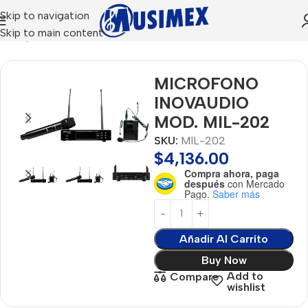
Skip to navigation
Skip to main content
Inicio
Microfonía
MICROFONO
INOVAUDIO
MOD. MIL-202
SKU:
MIL-202
$
4,136.00
Compra ahora, paga
después
con Mercado
Pago.
Saber más
Añadir Al Carrito
Buy Now
Add to
Compare
wishlist