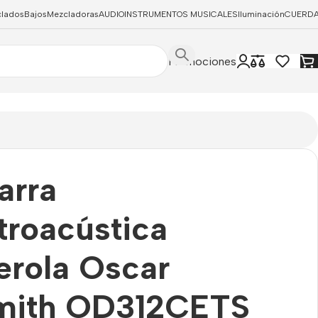
clados
Bajos
Mezcladoras
AUDIO
INSTRUMENTOS MUSICALES
Iluminación
CUERD
Promociones
arra
troacústica
rola Oscar
mith OD312CETS