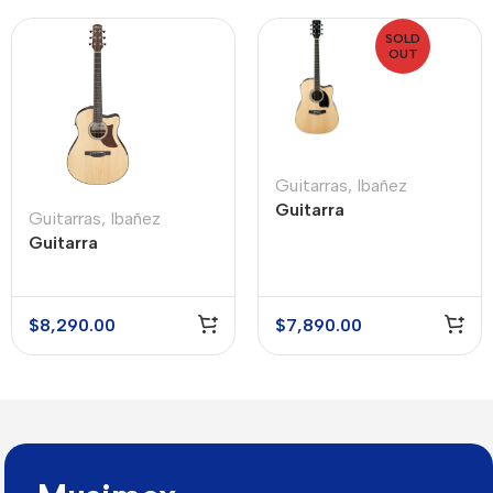
SOLD
OUT
Guitarras
,
Ibañez
Guitarra
Guitarras
,
Ibañez
Electroacústica Ibanez
Guitarra
PF15ECE
Electroacústica Ibanez
AAM50CEOPN
$
8,290.00
$
7,890.00