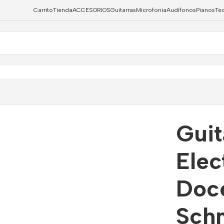
Carrito
Tienda
ACCESORIOS
Guitarras
Microfonía
Audífonos
Pianos
Te
 Oscar Schmith OD312CETS
Guit
Elec
Doce
Sch