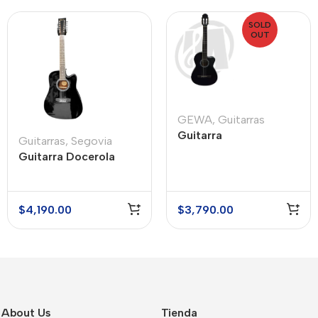
SOLD
OUT
GEWA
,
Guitarras
Guitarra
Guitarras
,
Segovia
Electroacústica GEWA
Guitarra Docerola
PSS10198
Electroacústica
Segovia SGC12BK
$
4,190.00
$
3,790.00
About Us
Tienda