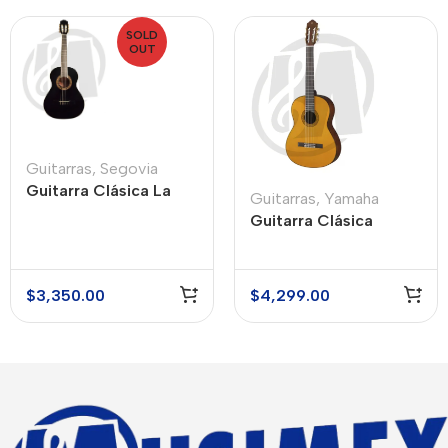
SOLD
OUT
Guitarras
,
Segovia
Guitarra Clásica La
Guitarras
,
Yamaha
Sevillana A23BK
Guitarra Clásica
Yamaha C40
$
3,350.00
$
4,299.00