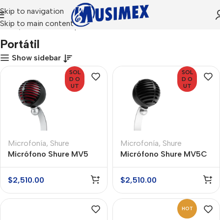
Skip to navigation
Skip to main content
Inicio
Productos etiquetados “Portátil”
Portátil
Show sidebar
SOL
SOL
D O
D O
UT
UT
Microfonía
,
Shure
Microfonía
,
Shure
Micrófono Shure MV5
Micrófono Shure MV5C
Micrófono Condensador
Micrófono Condensador
Digital Portátil
Digital Portátil
$
2,510.00
$
2,510.00
HOT