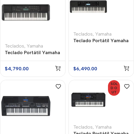
Teclados
,
Yamaha
Teclado Portátil Yamaha
Teclados
,
Yamaha
PSR-E383
Teclado Portátil Yamaha
PSR-E283
$
4,790.00
$
6,490.00
SOL
D O
UT
Teclados
,
Yamaha
Teclado Portátil Yamaha