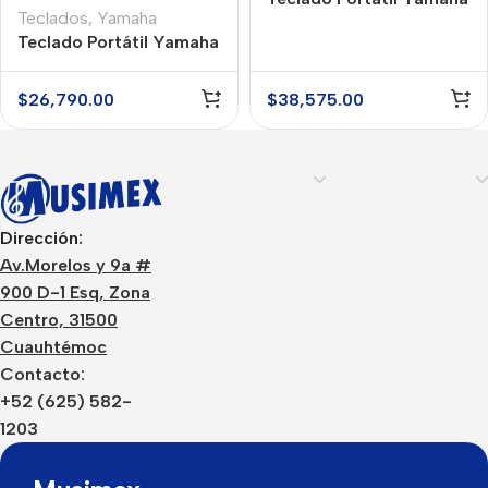
Teclados
,
Yamaha
PSR-X720
Teclado Portátil Yamaha
PSR-X600
$
26,790.00
$
38,575.00
Dirección:
Av.Morelos y 9a #
900 D-1 Esq, Zona
Centro, 31500
Cuauhtémoc
Contacto:
+52 (625) 582-
1203