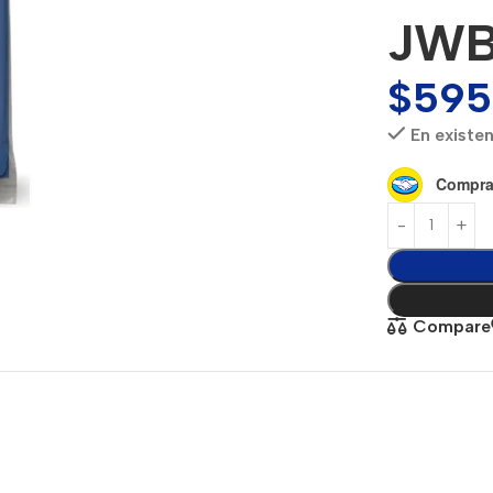
JWB
$
595
En existe
Compra
Compare