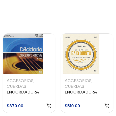
ACCESORIOS
,
ACCESORIOS
,
CUERDAS
CUERDAS
ENCORDADURA
ENCORDADURA
DADDARIO MOD. EJ-
DADDARIO MOD.
38
EJ85
$
370.00
$
510.00