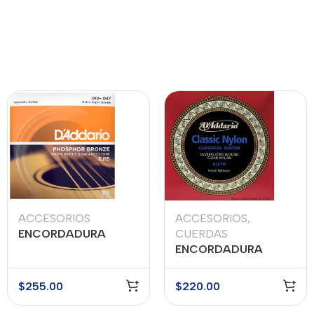
ACCESORIOS
ACCESORIOS
,
ENCORDADURA
CUERDAS
DADDARIO MOD. EJ-
ENCORDADURA
15
DADDARIO MOD. EJ-
27H
$
255.00
$
220.00