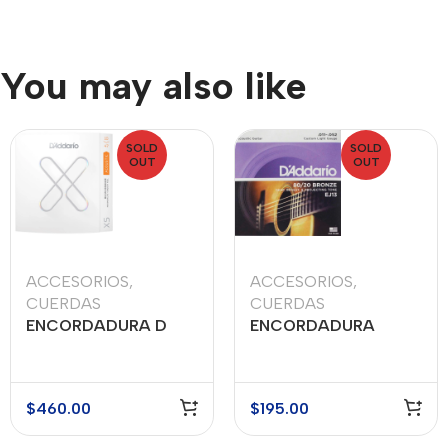
You may also like
SOLD
SOLD
OUT
OUT
ACCESORIOS
,
ACCESORIOS
,
CUERDAS
CUERDAS
ENCORDADURA D
ENCORDADURA
ADDARIO MOD.
DADDARIO MOD. EJ-
XSABR1047
13
$
460.00
$
195.00