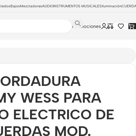
clados
Bajos
Mezcladoras
AUDIO
INSTRUMENTOS MUSICALES
Iluminación
CUERD
Promociones
CORDADURA
MY WESS PARA
O ELECTRICO DE
UERDAS MOD.