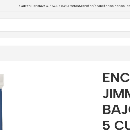
Carrito
Tienda
ACCESORIOS
Guitarras
Microfonía
Audífonos
Pianos
Te
O ELECTRICO DE 5 CUERDAS MOD. JWBE-305I
EN
JIM
BAJ
5 C