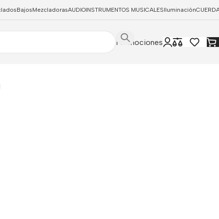
clados
Bajos
Mezcladoras
AUDIO
INSTRUMENTOS MUSICALES
Iluminación
CUERD
Promociones