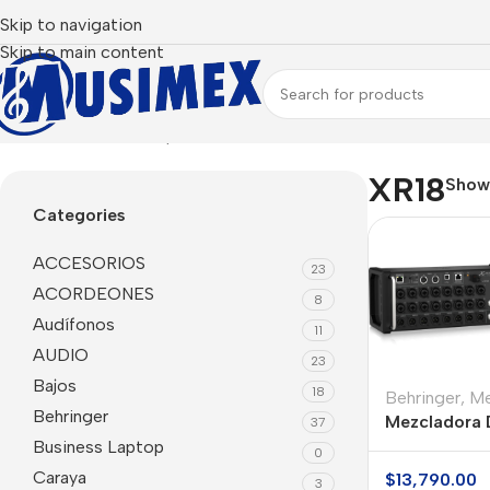
Skip to navigation
Skip to main content
Inicio
Productos etiquetados “XR18”
XR18
Sho
Categories
ACCESORIOS
23
ACORDEONES
8
Audífonos
11
AUDIO
23
Bajos
18
Behringer
,
Me
Behringer
Mezcladora D
37
Behringer X
Business Laptop
0
Caraya
$
13,790.00
3