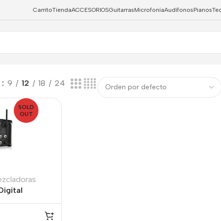
Carrito
Tienda
ACCESORIOS
Guitarras
Microfonía
Audífonos
Pianos
Te
w
9
12
18
24
SOLD
OUT
zcladoras
igital
R18