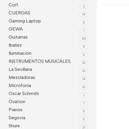
Cort
2
CUERDAS
19
Gaming Laptop
0
GEWA
1
Guitarras
40
Ibañez
9
Iluminación
0
INSTRUMENTOS MUSICALES
10
La Sevillana
10
Mezcladoras
14
Microfonía
41
Oscar Schmith
1
Ovation
7
Pianos
5
Segovia
5
Shure
31