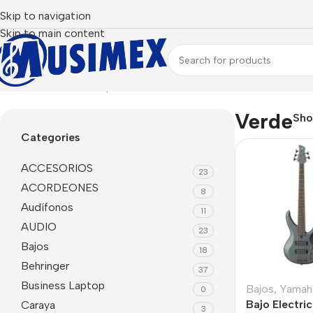
Skip to navigation
Skip to main content
Inicio
Productos etiquetados “Verde”
Verde
Sh
Categories
ACCESORIOS
23
ACORDEONES
8
Audífonos
11
AUDIO
23
Bajos
18
Behringer
37
Business Laptop
Bajos
,
Yamah
0
Bajo Electr
Caraya
3