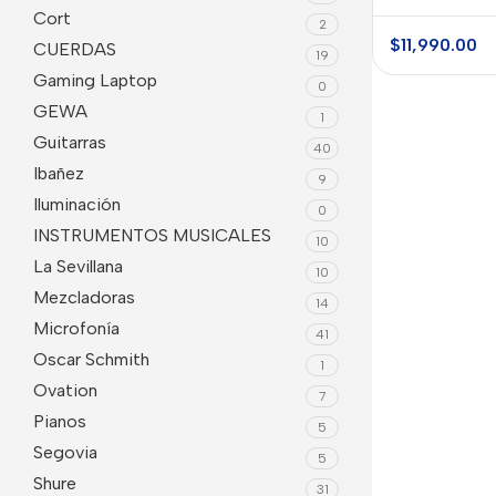
TRBX305 MG
Cort
2
5 Cuerdas
$
11,990.00
CUERDAS
19
Gaming Laptop
0
GEWA
1
Guitarras
40
Ibañez
9
Iluminación
0
INSTRUMENTOS MUSICALES
10
La Sevillana
10
Mezcladoras
14
Microfonía
41
Oscar Schmith
1
Ovation
7
Pianos
5
Segovia
5
Shure
31