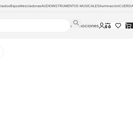
clados
Bajos
Mezcladoras
AUDIO
INSTRUMENTOS MUSICALES
Iluminación
CUERD
Promociones