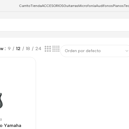
Carrito
Tienda
ACCESORIOS
Guitarras
Microfonía
Audífonos
Pianos
Te
ow
9
12
18
24
a
ico Yamaha