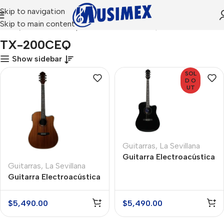
Skip to navigation
Skip to main content
Inicio
Productos etiquetados “TX-200CEQ”
TX-200CEQ
Show sidebar
SOL
D O
UT
Guitarras
,
La Sevillana
Guitarra Electroacústica
Guitarras
,
La Sevillana
La Sevillana TX-
Guitarra Electroacústica
200CEQBLK
La Sevillana TX-
200CEQ
$
5,490.00
$
5,490.00