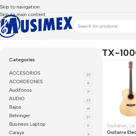
Skip to navigation
Skip to main content
Inicio
Productos etiquetados “TX-100CEQ”
TX-10
Categories
ACCESORIOS
23
ACORDEONES
8
Audífonos
11
AUDIO
23
Bajos
18
Behringer
37
Business Laptop
Guitarras
,
La 
0
Guitarra Ele
Caraya
3