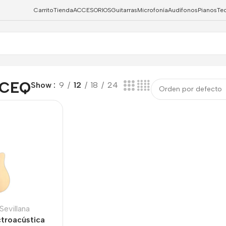
Carrito
Tienda
ACCESORIOS
Guitarras
Microfonía
Audífonos
Pianos
Te
0CEQ
Show
9
12
18
24
Sevillana
ctroacústica