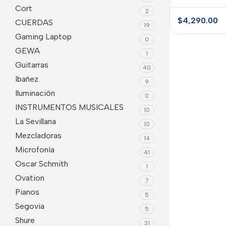
La Sevillan
Cort
2
$
4,290.00
CUERDAS
19
Gaming Laptop
0
GEWA
1
Guitarras
40
Ibañez
9
Iluminación
0
INSTRUMENTOS MUSICALES
10
La Sevillana
10
Mezcladoras
14
Microfonía
41
Oscar Schmith
1
Ovation
7
Pianos
5
Segovia
5
Shure
31