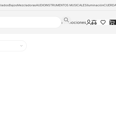
clados
Bajos
Mezcladoras
AUDIO
INSTRUMENTOS MUSICALES
Iluminación
CUERD
Promociones