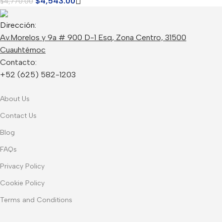
Supercardioide Shure Beta
$
4,543.00
$
4,770.00
58A
Dirección:
Av.Morelos y 9a # 900 D-1 Esq, Zona Centro, 31500
Cuauhtémoc
Contacto:
+52 (625) 582-1203
About Us
Contact Us
Blog
FAQs
Privacy Policy
Cookie Policy
Terms and Conditions