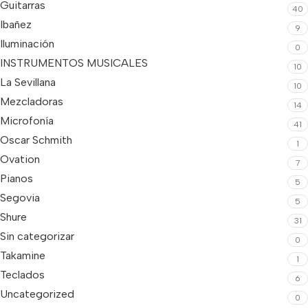
Guitarras
40
Ibañez
9
Iluminación
0
INSTRUMENTOS MUSICALES
10
La Sevillana
10
Mezcladoras
14
Microfonía
41
Oscar Schmith
1
Ovation
7
Pianos
5
Segovia
5
Shure
31
Sin categorizar
0
Takamine
1
Teclados
6
Uncategorized
0