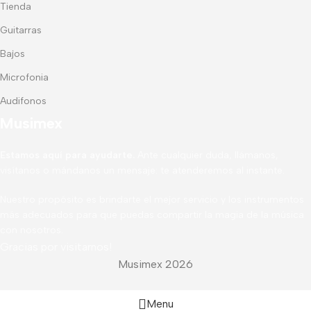
Tienda
Guitarras
Bajos
Microfonia
Audifonos
Musimex
Estamos aquí para ayudarte.
Ante cualquier duda, llámanos,
visítanos o mándanos un mensaje: te atenderemos al instante.
Nuestro propósito es brindarte el mejor servicio y los instrumentos
más adecuados para que puedas compartir la magia de la música
con nosotros.
Gracias por visitarnos!
Musimex 2026
Menu