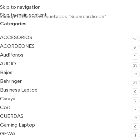
Skip to navigation
Skip to main content
Inicio
Productos etiquetados “Supercardioide”
Categories
ACCESORIOS
23
ACORDEONES
8
Audífonos
11
AUDIO
23
Bajos
18
Behringer
37
Business Laptop
0
Caraya
3
Cort
2
CUERDAS
19
Gaming Laptop
0
GEWA
1