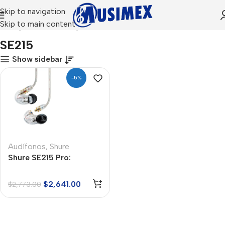
Skip to navigation
Skip to main content
Inicio
Productos etiquetados “SE215”
SE215
Show sidebar
-5%
Audífonos
,
Shure
Shure SE215 Pro:
Auriculares
Profesionales con
$
2,641.00
$
2,773.00
Tecnología Sound
Isolating™