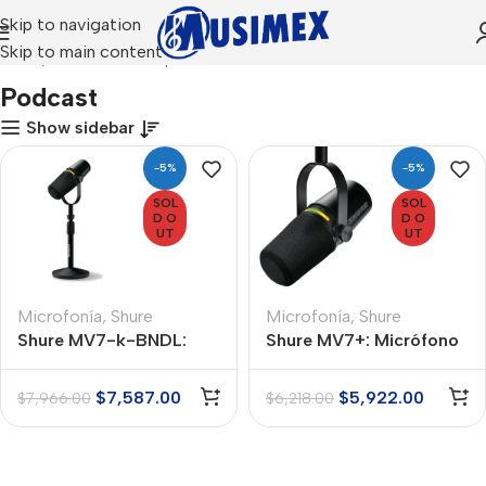
Skip to navigation
Skip to main content
Inicio
Productos etiquetados “Podcast”
Podcast
Show sidebar
-5%
-5%
SOL
SOL
D O
D O
UT
UT
Microfonía
,
Shure
Microfonía
,
Shure
Shure MV7-k-BNDL:
Shure MV7+: Micrófono
Paquete de Microfono
Dinámico para Podcast
MV7 color negro y con
$
7,587.00
$
5,922.00
$
7,966.00
$
6,218.00
Tripiè de mesa