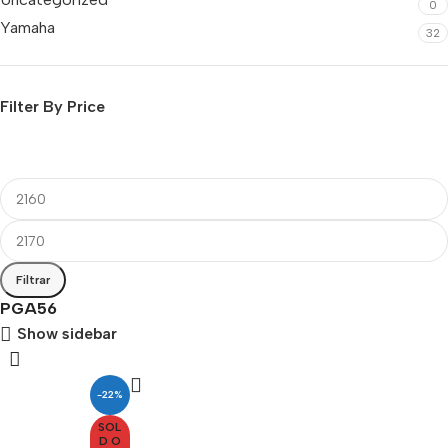
0
Yamaha
32
Filter By Price
Filtrar
PGA56
Show sidebar
-22%
SOL
D O