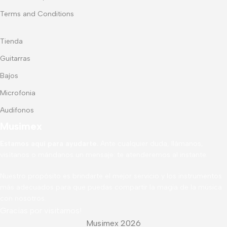
Terms and Conditions
Tienda
Guitarras
Bajos
Microfonia
Audifonos
Musimex
Estamos aquí para ayudarte.
Ante cualquier duda, llámanos,
visítanos o mándanos un mensaje: te atenderemos al instante.
Nuestro propósito es brindarte el mejor servicio y los instrumentos
más adecuados para que puedas compartir la magia de la música
con nosotros.
Gracias por visitarnos!
Musimex 2026