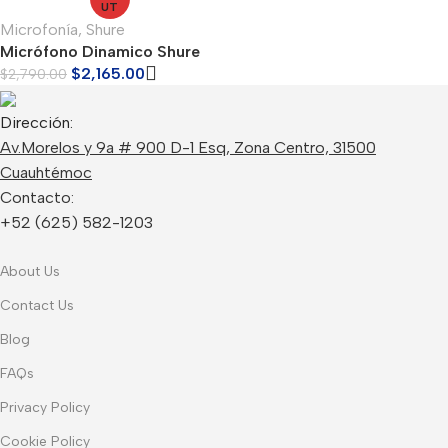
UT
Microfonía
,
Shure
Micrófono Dinamico Shure
PGA56
$
2,165.00
$
2,790.00
Dirección:
Av.Morelos y 9a # 900 D-1 Esq, Zona Centro, 31500
Cuauhtémoc
Contacto:
+52 (625) 582-1203
About Us
Contact Us
Blog
FAQs
Privacy Policy
Cookie Policy