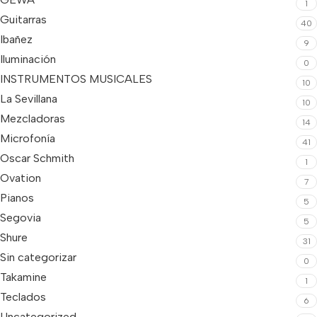
1
Guitarras
40
Ibañez
9
Iluminación
0
INSTRUMENTOS MUSICALES
10
La Sevillana
10
Mezcladoras
14
Microfonía
41
Oscar Schmith
1
Ovation
7
Pianos
5
Segovia
5
Shure
31
Sin categorizar
0
Takamine
1
Teclados
6
Uncategorized