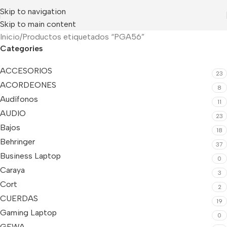
Skip to navigation
Skip to main content
Inicio
Productos etiquetados “PGA56”
Categories
ACCESORIOS
23
ACORDEONES
8
Audífonos
11
AUDIO
23
Bajos
18
Behringer
37
Business Laptop
0
Caraya
3
Cort
2
CUERDAS
19
Gaming Laptop
0
GEWA