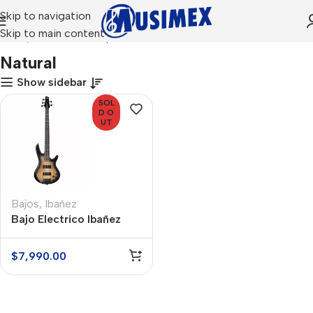
Skip to navigation
Skip to main content
Inicio
Productos etiquetados “Natural”
Natural
Show sidebar
SOL
D O
UT
Bajos
,
Ibañez
Bajo Electrico Ibañez
GSR205SM NGT Natural
Sunburst
$
7,990.00