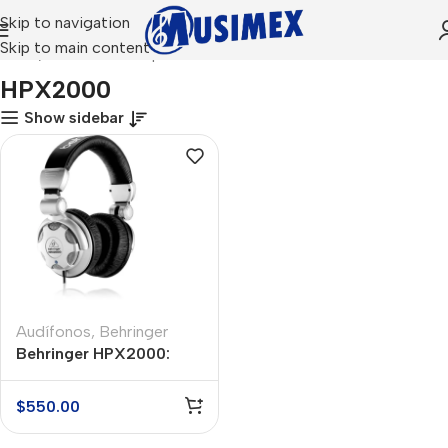
Skip to navigation
Skip to main content
Inicio
Productos etiquetados “HPX2000”
HPX2000
Show sidebar
Audífonos
,
Behringer
Behringer HPX2000:
Audífonos Profesionales
para DJ
$
550.00