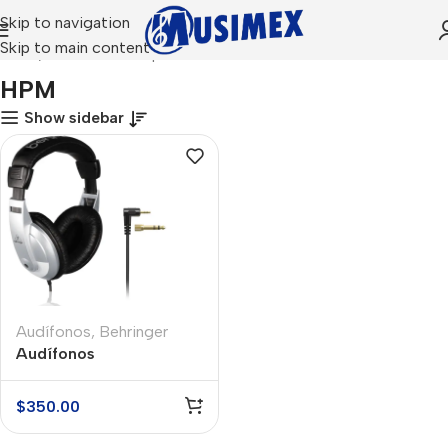
Skip to navigation
Skip to main content
Inicio
Productos etiquetados “HPM”
HPM
Show sidebar
Audífonos
,
Behringer
Audífonos
Multipropósito
Behringer HPM1000
$
350.00