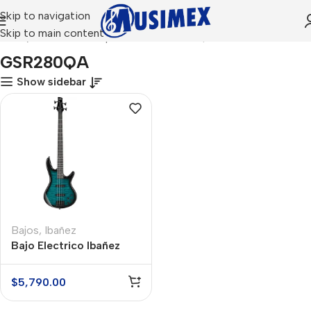
Skip to navigation
Skip to main content
Inicio
Productos etiquetados “GSR280QA”
GSR280QA
Show sidebar
Bajos
,
Ibañez
Bajo Electrico Ibañez
GSR280QA TMS Azul
Sombreado
$
5,790.00