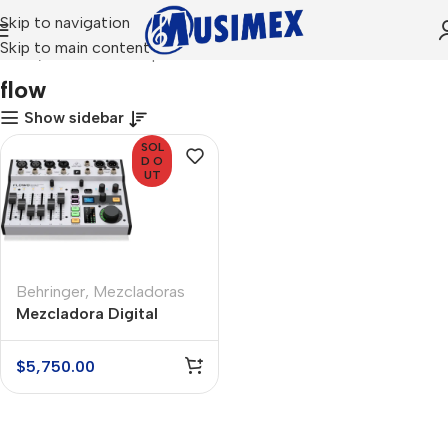
Skip to navigation
Skip to main content
Inicio
Productos etiquetados “flow”
flow
Show sidebar
SOL
D O
UT
Behringer
,
Mezcladoras
Mezcladora Digital
Behringer Flow8
$
5,750.00