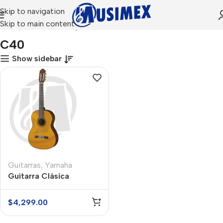
Skip to navigation
Skip to main content
Inicio
Productos etiquetados “C40”
C40
Show sidebar
Guitarras
,
Yamaha
Guitarra Clásica
Yamaha C40
$
4,299.00