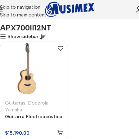
Skip to navigation
Skip to main content
Inicio
Productos etiquetados “APX700II12NT”
APX700II12NT
Show sidebar
Guitarras
,
Docerola
,
Yamaha
Guitarra Electroacústica
Docerola Yamaha
APX700II12NT
$
15,190.00