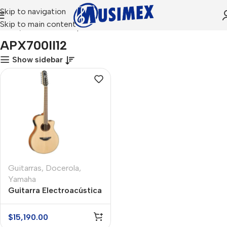
Skip to navigation
Skip to main content
Inicio
Productos etiquetados “APX700II12”
APX700II12
Show sidebar
Guitarras
,
Docerola
,
Yamaha
Guitarra Electroacústica
Docerola Yamaha
APX700II12NT
$
15,190.00